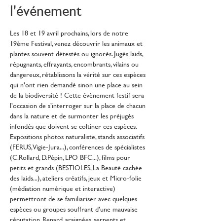
l'événement
Les 18 et 19 avril prochains, lors de notre 
19ème Festival, venez découvrir les animaux et 
plantes souvent détestés ou ignorés. Jugés laids, 
répugnants, effrayants, encombrants, vilains ou 
dangereux, rétablissons la vérité sur ces espèces 
qui n'ont rien demandé sinon une place au sein 
de la biodiversité ! Cette évènement festif sera 
l’occasion de s’interroger sur la place de chacun 
dans la nature et de surmonter les préjugés 
infondés que doivent se coltiner ces espèces.
Expositions photos naturaliste, stands associatifs 
(FERUS, Vigie-Jura...), conférences de spécialistes 
(C.Rollard, D.Pépin, LPO BFC...), films pour 
petits et grands (BESTIOLES, La Beauté cachée 
des laids...), ateliers créatifs, jeux et Micro-folie 
(médiation numérique et interactive) 
permettront de se familiariser avec quelques 
espèces ou groupes souffrant d’une mauvaise 
réputation. Renard, araignées, serpents et 