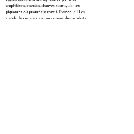
amphibiens, insectes, chauves-souris, plantes 
piquantes ou puantes seront à l’honneur ! Les 
stands de restauration sucré, avec des produits 
de la Ruch'Bio ; et salé, grâce à l'investissement 
de l'APE des 2 Lacs, vous permettront 
d’affronter vos peurs le ventre plein !
Réserves naturelles de France
Nos partenaires
Emplois, stages & services
civiques
Nous contacter
Informations légales