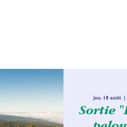
ALITÉS
ASSOCIATION
MAISON DE LA R
jeu. 18 août
  | 
Sortie 
pelou