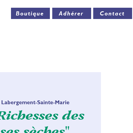
Boutique
Adhérer
Contact
ÉSERVE
MILIEUX NATURELS
RESSOURCE
 
Labergement-Sainte-Marie
"Richesses des
ses sèches"