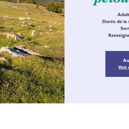
Adulte
Durée de la s
Sort
Renseigne
Au
Voir